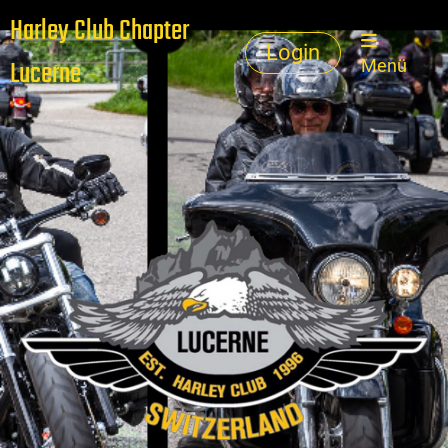
Harley Club Chapter
Login
Lucerne
Menü