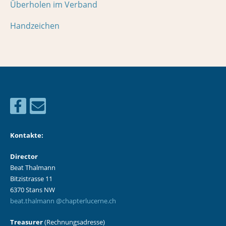
Überholen im Verband
Handzeichen
Kontakte:
Director
Beat Thalmann
Bitzistrasse 11
6370 Stans NW
beat.thalmann @chapterlucerne.ch
Treasurer
(Rechnungsadresse)