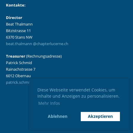
Kontakte:
Director
Beat Thalmann
Bitzistrasse 11
6370 Stans NW
beat.thalmann @chapterlucerne.ch
Treasurer
(Rechnungsadresse)
Patrick Schmid
Rainachstrasse 7
6012 Obernau
patrick.schmid@chapterlucerne.ch
Diese Webseite verwendet Cookies, um
Impressum
/
Datenschutzerklärung
Inhalte und Anzeigen zu personalisieren.
Mehr Infos
Powered by ClubDesk Vereinssoftware
|
ClubDesk Login
Ablehnen
Akzeptieren