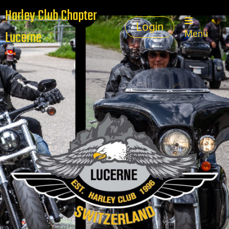
Harley Club Chapter
Login
Lucerne
Menü