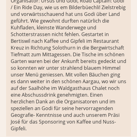
Organisator: Ursus und Godi, Road Captain: Godi
/ Ein Ride Day, wie us em Bilderbüechli! Zielstrebig
und vorwärtsschauend hat uns Godi über Land
geführt. Wie gewohnt durften natürlich die
Kuhfladen, kleinste Wanderwege und
Schotterstrassen nicht fehlen. Gestartet in
Bertiswil nach Kaffee und Gipfeli im Restaurant
Kreuz in Richtung Solothurn in die Bergwirtschaft
Tiefmatt zum Mittagessen. Die Tische im schönen
Garten waren bei der Ankunft bereits gedeckt und
so konnten wir unter strahlend blauem Himmel
unser Menü geniessen. Mit vollen Bäuchen ging
es dann weiter in den schönen Aargau, wo wir uns
auf der Saalhöhe im Waldgasthaus Chalet noch
eine Abschussdrink genehmigten. Einen
herzlichen Dank an die Organisatoren und im
speziellen an Godi für seine hervorragenden
Geografie- Kenntnisse und auch unserem Präsi
José für das Sponsoring von Kaffee und Nuss-
Gipfeli.