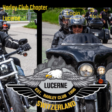
Harley Club Chapter
Login
Lucerne
Menü